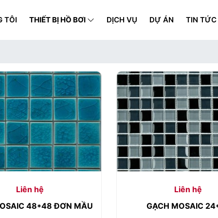
 TÔI
THIẾT BỊ HỒ BƠI
DỊCH VỤ
DỰ ÁN
TIN TỨC
Liên hệ
Liên hệ
OSAIC 48*48 ĐƠN MẦU
GẠCH MOSAIC 24